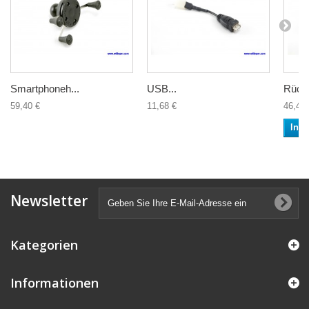
Smartphoneh...
USB...
Rücke
59,40 €
11,68 €
46,49 
In 
Newsletter
Kategorien
Informationen