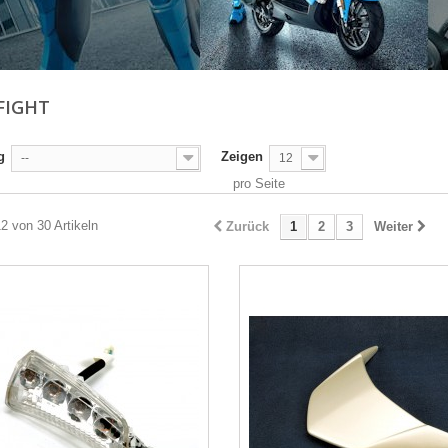
FIGHT
g
Zeigen
--
12
pro Seite
12 von 30 Artikeln
Zurück
1
2
3
Weiter