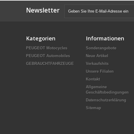
Newsletter
Kategorien
Informationen
PEUGEOT Motocycles
Sonderangebote
PEUGEOT Automobiles
Neue Artikel
GEBRAUCHTFAHRZEUGE
Verkaufshits
Unsere Filialen
Kontakt
Allgemeine
Geschäftsbedingungen
Datenschutzerklärung
Sitemap