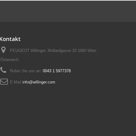
Kontakt
PEUGEOT Willinger, Mollardgasse 20 1060 Wien
Österreich
Rufen Sie uns an:
0043 1 5977378
E-Mail
info@willinger.com