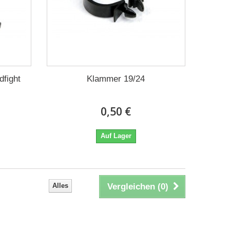
dfight
Klammer 19/24
0,50 €
Auf Lager
Alles
Vergleichen (
0
)