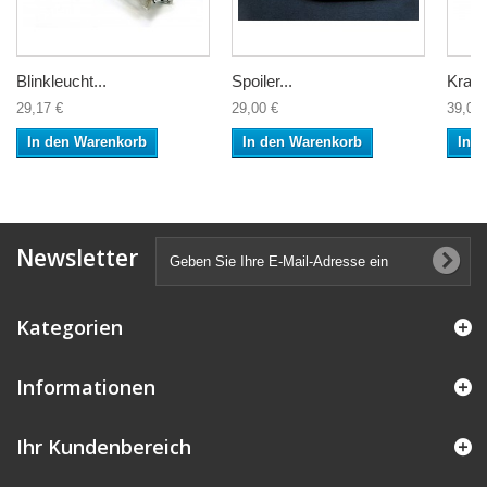
Blinkleucht...
Spoiler...
Krafts
29,17 €
29,00 €
39,00 
In den Warenkorb
In den Warenkorb
In 
Newsletter
Kategorien
Informationen
Ihr Kundenbereich