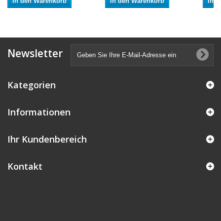
In den Warenkorb
In den Warenkorb
In 
Newsletter
Kategorien
Informationen
Ihr Kundenbereich
Kontakt