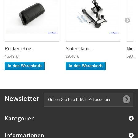
Rückenlehne...
Seitenständ...
Nieren
46,49 €
29,46 €
39,00 
In den Warenkorb
In den Warenkorb
Newsletter
Kategorien
Informationen