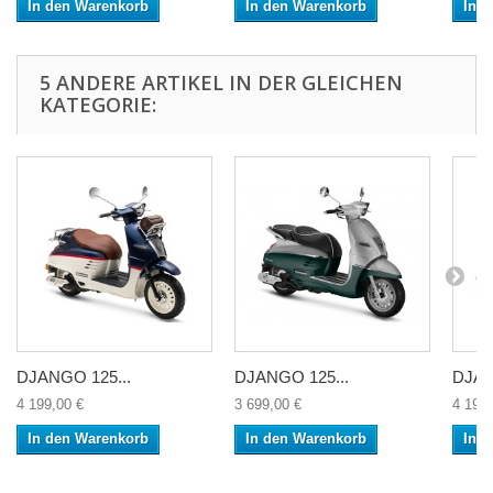
In den Warenkorb
In den Warenkorb
In 
5 ANDERE ARTIKEL IN DER GLEICHEN
KATEGORIE:
DJANGO 125...
DJANGO 125...
DJAN
4 199,00 €
3 699,00 €
4 199,
In den Warenkorb
In den Warenkorb
In 