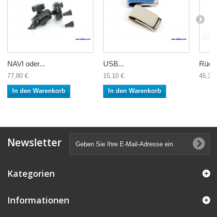
NAVI oder...
USB...
Rücke
77,80 €
15,10 €
45,30 
In den Warenkorb
In den Warenkorb
Newsletter
Kategorien
Informationen