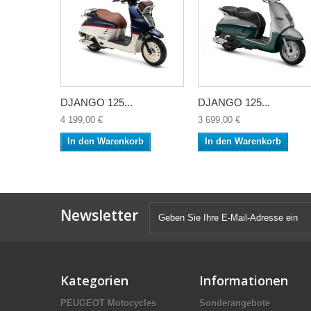
DJANGO 125...
DJANGO 125...
4 199,00 €
3 699,00 €
In den Warenkorb
In den Warenkorb
Newsletter
Kategorien
Informationen
PEUGEOT Motocycles
Sonderangebote