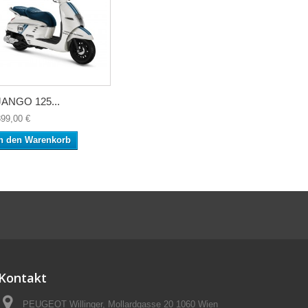
ANGO 125...
899,00 €
n den Warenkorb
Kontakt
PEUGEOT Willinger, Mollardgasse 20 1060 Wien