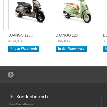
DJANGO 125...
DJANGO 125...
DJ
4 199,00 €
3 899,00 €
3 
In den Warenkorb
In den Warenkorb
I
Ihr Kundenbereich
Ihre Bestellungen