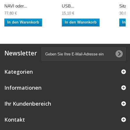
NAVI oder...
USB...
Sitzb
77,80 €
15,10 €
30,62 
In den Warenkorb
In den Warenkorb
In 
Newsletter
Kategorien
Informationen
Ihr Kundenbereich
Kontakt